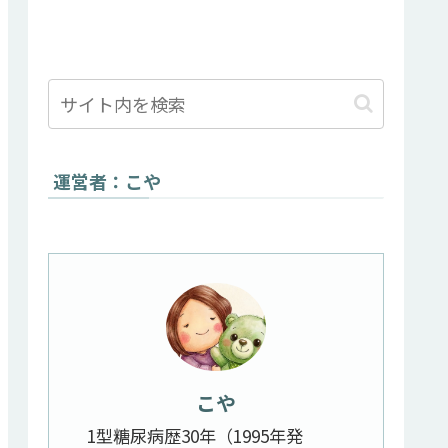
運営者：こや
こや
1型糖尿病歴30年（1995年発