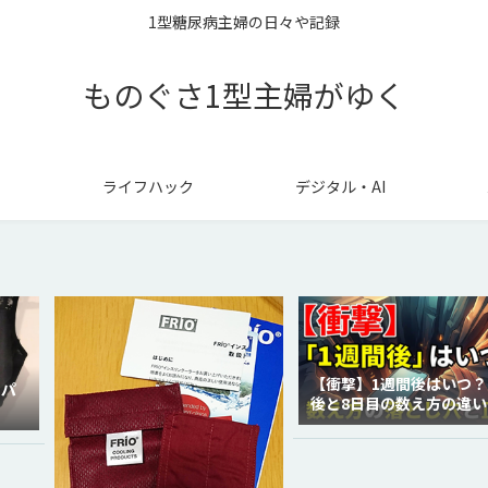
1型糖尿病主婦の日々や記録
ものぐさ1型主婦がゆく
ライフハック
デジタル・AI
【衝撃】1週間後はいつ？
ラパ
後と8日目の数え方の違い
徹底解説！