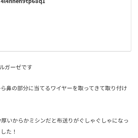
34l4nnen9tp68q1
ブルガーゼです
から鼻の部分に当てるワイヤーを取ってきて取り付け
分厚いからかミシンだと布送りがぐしゃぐしゃになっ
ました！