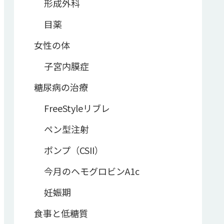
形成外科
目薬
女性の体
子宮内膜症
糖尿病の治療
FreeStyleリブレ
ペン型注射
ポンプ（CSII）
今月のヘモグロビンA1c
妊娠期
食事と低糖質