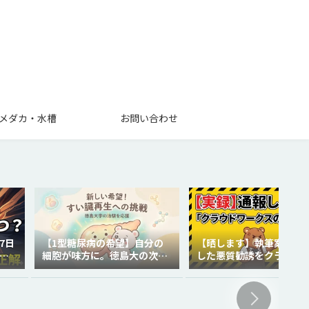
メダカ・水槽
お問い合わせ
7日
【1型糖尿病の希望】自分の
【晒します】執筆案件で
を
細胞が味方に。徳島大の次世
した悪質勧誘をクラウド
代再生医療
クスに通報しました。