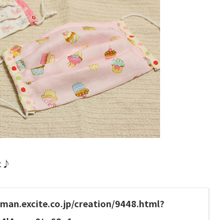
た♪
woman.excite.co.jp/creation/9448.html?