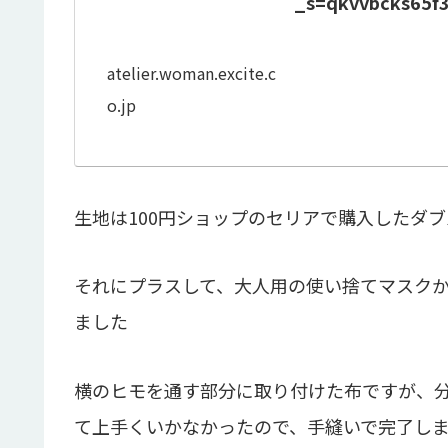
_s=qkvvbcks65f
atelier.woman.excite.c
o.jp
生地は100円ショップのセリアで購入したダ
それにプラスして、大人用の使い捨てマスク
ました
横のヒモを通す部分に取り付けた布ですが、
て上手くいかなかったので、手縫いで完了し