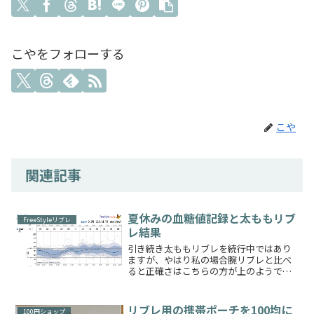
こやをフォローする
こや
関連記事
夏休みの血糖値記録と太ももリブ
FreeStyleリブレ
レ結果
引き続き太ももリブレを続行中ではあり
ますが、やはり私の場合腕リブレと比べ
ると正確さはこちらの方が上のようです
午後からの水色範囲は目標値からはみ出
してはおりますが、中央値はなんとか収
まってくれてますリブレセンサーはお盆
リブレ用の携帯ポーチを100均に
100円ショップ