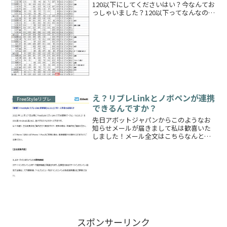
120以下にしてくださいはい？今なんてお
っしゃいました？120以下ってなんなの？
そもそも普通の人が120以下の血糖値を維
持しているわけだから当たり前かいや、
でもそれどうすればいいの？目安とかな
いの？...
え？リブレLinkとノボペンが連携
FreeStyleリブレ
できるんですか？
先日アボットジャパンからこのようなお
知らせメールが届きまして私は歓喜いた
しました！メール全文はこちらなんとあ
の自動でインスリンの記録ができるノボ
ペンとリブレLinkが連携できると書いて
いるではありませんか！？これはより便
利になりましてとても...
スポンサーリンク