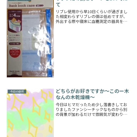
の辺りは外しておりました...
て
リブレ使用から早10日くらいが過ぎまし
た相変わらずリブレの値は低めですが、
外出する際や寝床に血糖測定の器具をま
るまる持ち運ぶ際に、何かいいポーチ的
なものはないかと考えるようになりまし
た今までは変わらずフリーダムの血糖値
測定器に付いていた黒の...
どちらがお好きですか～このー木
今日の徒然
なんの木乾燥機～
今日はヒマだったため少し落書きしてお
りましたファンシーチックなものから別
の背景が加わるだけで雰囲気が変わりま
すちょっと油彩風になりますねそんなこ
とを考えずに描きましたが不思議です今
日の血糖値は低血糖にならずにすみまし
たしかし晩ごはんのボーラ...