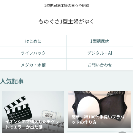
1型糖尿病主婦の日々や記録
ものぐさ1型主婦がゆく
はじめに
1型糖尿病
ライフハック
デジタル・AI
メダカ・水槽
お問い合わせ
人気記事
簡単 綿100％手縫いブラパ
イオンシネマ購入したチケッ
ッドの作り方
トでエラーが出た話