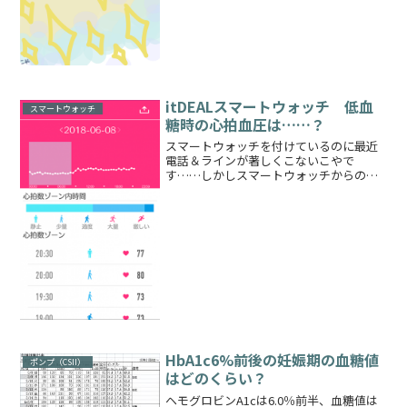
itDEALスマートウォッチ 低血
スマートウォッチ
糖時の心拍血圧は……？
スマートウォッチを付けているのに最近
電話＆ラインが著しくこないこやで
す……しかしスマートウォッチからの通
知はスマホで何かしら操作しているとき
（すぐ傍にあるとき）にしか来ない気が
それって意味ないのですが……😂自宅に
いるときも少しでもスマホから...
HbA1c6%前後の妊娠期の血糖値
ポンプ（CSII）
はどのくらい？
ヘモグロビンA1cは6.0％前半、血糖値は