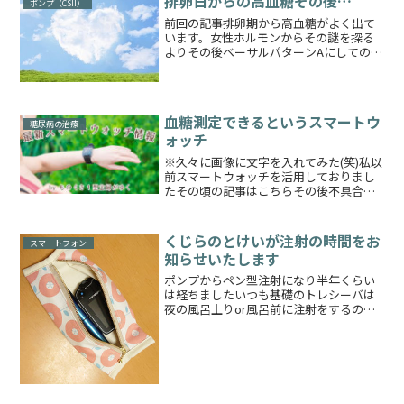
排卵日からの高血糖その後…
ポンプ（CSII）
前回の記事排卵期から高血糖がよく出て
います。女性ホルモンからその謎を探る
よりその後ベーサルパターンAにしての経
過は順調で血糖値100ちょいがよくでるよ
うになりました生理予測アプリによると
生理開始日は10日を切ったみたいです今
回はまだ無性にイ...
血糖測定できるというスマートウ
糖尿病の治療
ォッチ
※久々に画像に文字を入れてみた(笑)私以
前スマートウォッチを活用しておりまし
たその頃の記事はこちらその後不具合も
あり現在はふつうのカシオの時計を使用
しております👇【10年保証】【日本未発
売】CASIO STANDARD カシオ スタンダー
くじらのとけいが注射の時間をお
スマートフォン
ド...
知らせいたします
ポンプからペン型注射になり半年くらい
は経ちましたいつも基礎のトレシーバは
夜の風呂上りor風呂前に注射をするので
すがうっかり忘れてしまいそうだったの
で、最初のうちにアラームを設定いたし
ました一応21時（夜9時）には打つという
ことを決めておりま...