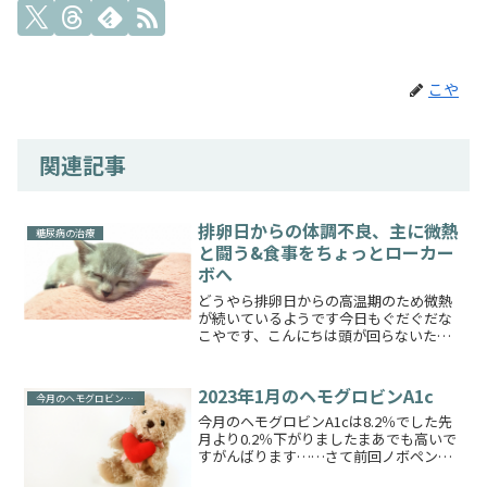
こや
関連記事
排卵日からの体調不良、主に微熱
糖尿病の治療
と闘う&食事をちょっとローカー
ボへ
どうやら排卵日からの高温期のため微熱
が続いているようです今日もぐだぐだな
こやです、こんにちは頭が回らないため
だらだら今回は最近の様子を書いてみま
す最初は微熱&下痢が続いていたので整腸
剤を2、3日と１度だけカロナールを服用
2023年1月のヘモグロビンA1c
今月のヘモグロビンA1c
しました高温期？でも...
今月のヘモグロビンA1cは8.2％でした先
月より0.2％下がりましたまあでも高いで
すがんばります……さて前回ノボペンが
～新しいノボペンエコープラスが欲しい