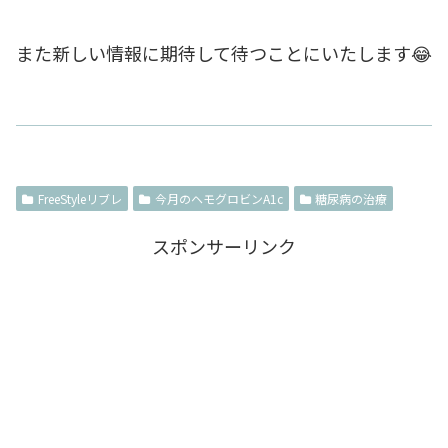
また新しい情報に期待して待つことにいたします😂
FreeStyleリブレ
今月のヘモグロビンA1c
糖尿病の治療
スポンサーリンク