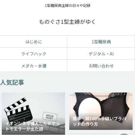
1型糖尿病主婦の日々や記録
ものぐさ1型主婦がゆく
はじめに
1型糖尿病
ライフハック
デジタル・AI
メダカ・水槽
お問い合わせ
人気記事
簡単 綿100％手縫いブラパ
イオンシネマ購入したチケッ
ッドの作り方
トでエラーが出た話