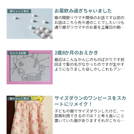
お薬飲み過ぎちゃいました
娘ちゃんと育児
娘の関節リウマチ関係のお話です以前の
お話はこちら先々週のことでしたいつも
通り娘がリウマチのお薬を土曜日の朝に
飲みました娘は現在メトトレキサート2㎎
を4錠服用しておりますリウマチのメトト
レキサートの薬は週1回の服用になります
いつも朝食前に飲み...
2歳8か月のおえかき
おえかき記録
最近はこんなかんじのものばかりです前
回まで髪の毛がなかったのですが生やす
ようになりました😆しかしこれもアンパ
ンマンだそうです（新種かな😂）一応ほ
っぺたがあります胴体までありますこれ
は……顔おめめお口しか描かなかったと
きと比べたらかなり成長し...
サイズダウンのワンピースをスカ
娘ちゃんと育児
ートにリメイク！
子どもの服でサイズダウンしたけど、一
部再利用できるのでは？と考え長いこと
置いていた服がありますそれがこちら頂
き物の110センチのワンピース！この服、
上部の部分だけ毛玉が出来てしまい、誰