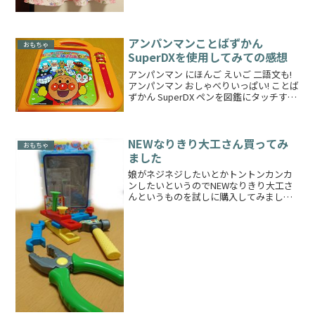
かにあげるのも微妙なレベルしかしスカ
ート部分は質がいいの...
アンパンマンことばずかん
おもちゃ
SuperDXを使用してみての感想
アンパンマン にほんご えいご 二語文も!
アンパンマン おしゃべりいっぱい! ことば
ずかん SuperDX ペンを図鑑にタッチする
と名前とかキャラクターのおしゃべりが
流れます娘のクリスマスプレゼントとい
うことで親戚の方から早々にいただきま...
NEWなりきり大工さん買ってみ
おもちゃ
ました
娘がネジネジしたいとかトントンカンカ
ンしたいというのでNEWなりきり大工さ
んというものを試しに購入してみました
西松屋にて499円ですもう１種類、ドライ
バーが入っている方もあったのですが、
とりあえずハンマーが入っている方にし
ておきました釘が穴...