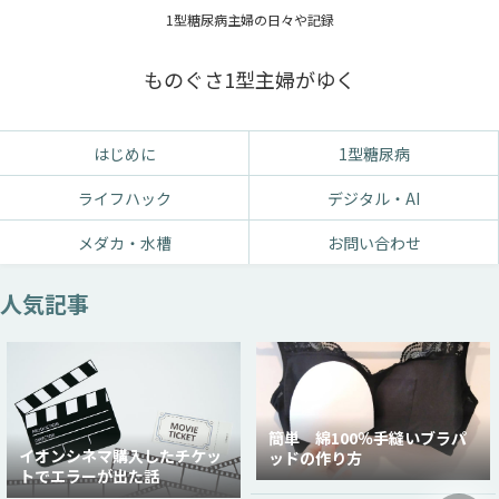
1型糖尿病主婦の日々や記録
ものぐさ1型主婦がゆく
はじめに
1型糖尿病
ライフハック
デジタル・AI
メダカ・水槽
お問い合わせ
人気記事
簡単 綿100％手縫いブラパ
イオンシネマ購入したチケッ
ッドの作り方
トでエラーが出た話