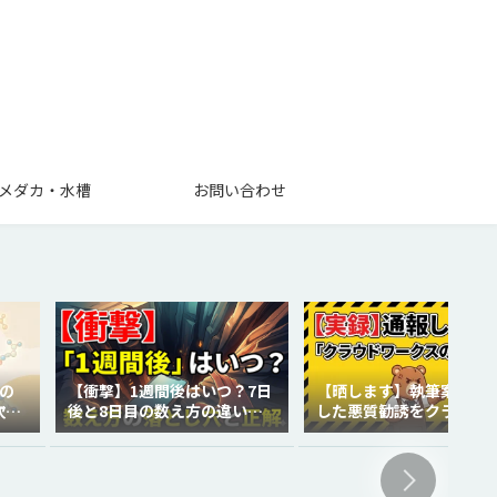
メダカ・水槽
お問い合わせ
の
【衝撃】1週間後はいつ？7日
【晒します】執筆案件で
次世
後と8日目の数え方の違いを
した悪質勧誘をクラウド
徹底解説！
クスに通報しました。