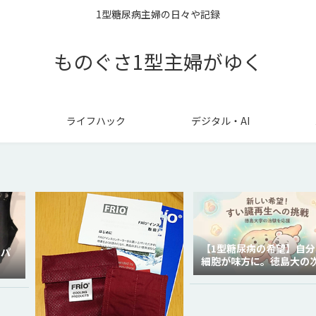
1型糖尿病主婦の日々や記録
ものぐさ1型主婦がゆく
ライフハック
デジタル・AI
【1型糖尿病の希望】自分
ラパ
細胞が味方に。徳島大の
代再生医療