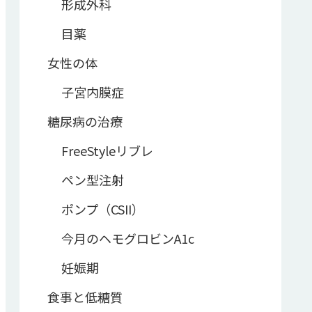
形成外科
目薬
女性の体
子宮内膜症
糖尿病の治療
FreeStyleリブレ
ペン型注射
ポンプ（CSII）
今月のヘモグロビンA1c
妊娠期
食事と低糖質