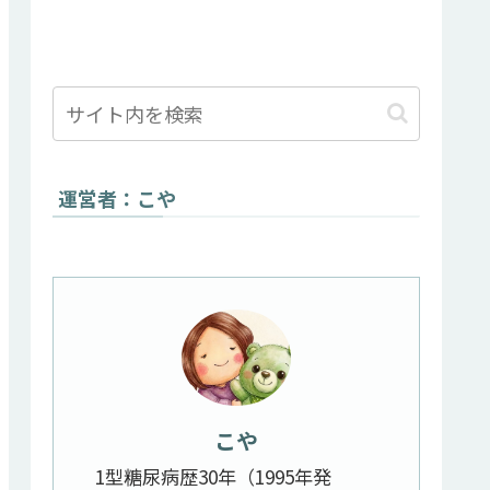
運営者：こや
こや
1型糖尿病歴30年（1995年発