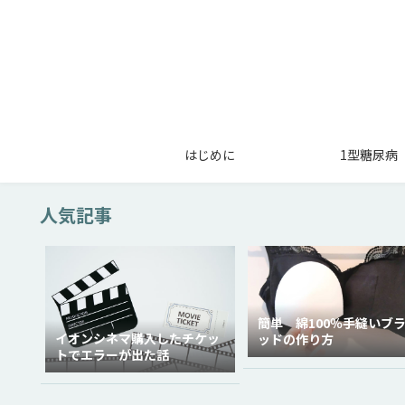
はじめに
1型糖尿病
人気記事
簡単 綿100％手縫いブ
イオンシネマ購入したチケッ
ッドの作り方
トでエラーが出た話