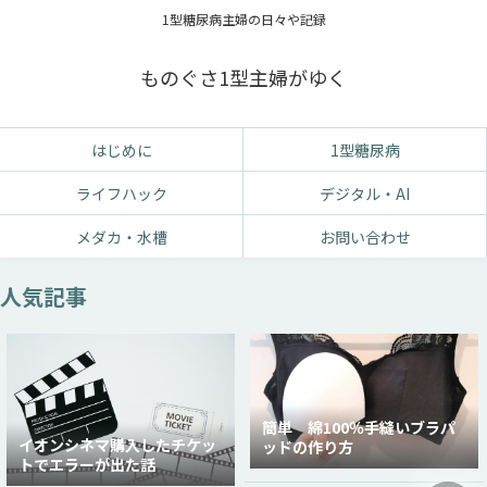
1型糖尿病主婦の日々や記録
ものぐさ1型主婦がゆく
はじめに
1型糖尿病
ライフハック
デジタル・AI
メダカ・水槽
お問い合わせ
人気記事
簡単 綿100％手縫いブラパ
イオンシネマ購入したチケッ
ッドの作り方
トでエラーが出た話