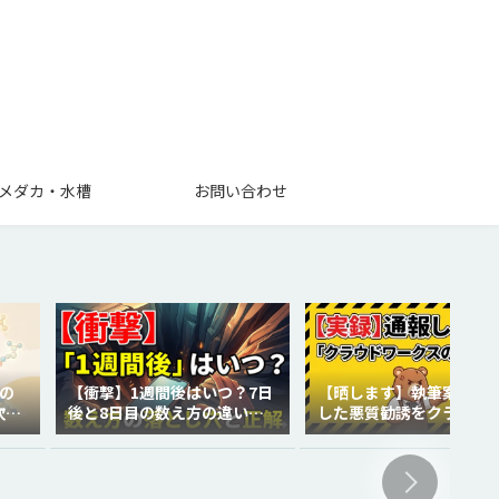
メダカ・水槽
お問い合わせ
の
【衝撃】1週間後はいつ？7日
【晒します】執筆案件で
次世
後と8日目の数え方の違いを
した悪質勧誘をクラウド
徹底解説！
クスに通報しました。