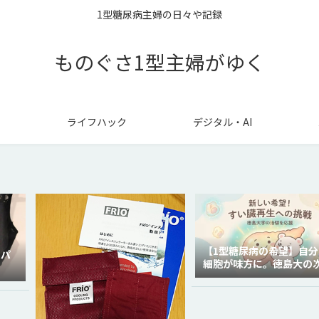
1型糖尿病主婦の日々や記録
ものぐさ1型主婦がゆく
ライフハック
デジタル・AI
【1型糖尿病の希望】自分
ラパ
細胞が味方に。徳島大の
代再生医療