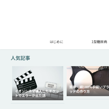
はじめに
1型糖尿病
人気記事
簡単 綿100％手縫いブ
イオンシネマ購入したチケッ
ッドの作り方
トでエラーが出た話