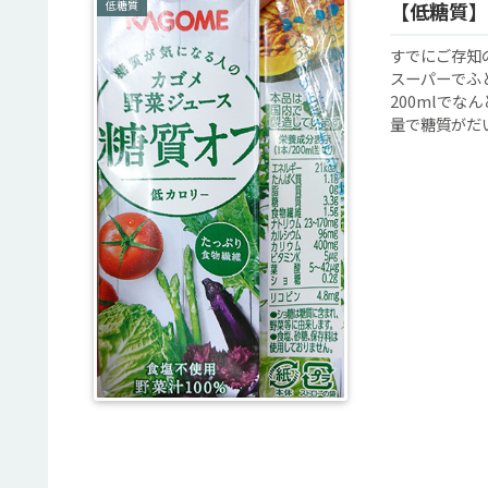
低糖質
【低糖質】
すでにご存知
スーパーでふ
200mlでな
量で糖質がだいた