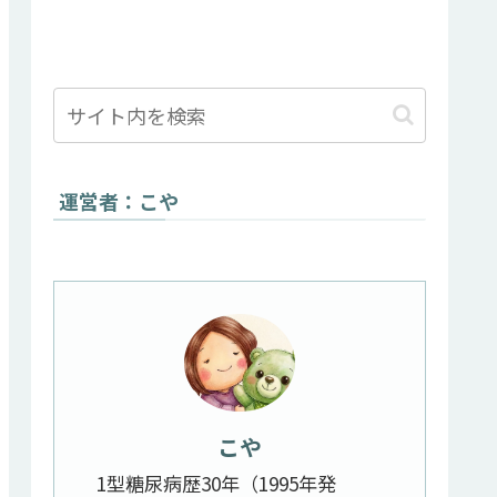
運営者：こや
こや
1型糖尿病歴30年（1995年発