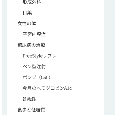
形成外科
目薬
女性の体
子宮内膜症
糖尿病の治療
FreeStyleリブレ
ペン型注射
ポンプ（CSII）
今月のヘモグロビンA1c
妊娠期
食事と低糖質