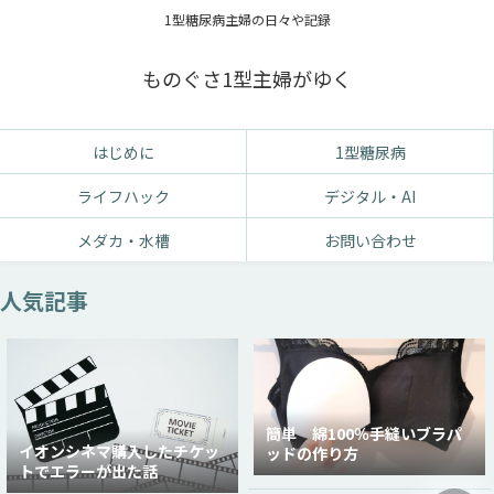
1型糖尿病主婦の日々や記録
ものぐさ1型主婦がゆく
はじめに
1型糖尿病
ライフハック
デジタル・AI
メダカ・水槽
お問い合わせ
人気記事
簡単 綿100％手縫いブラパ
イオンシネマ購入したチケッ
ッドの作り方
トでエラーが出た話