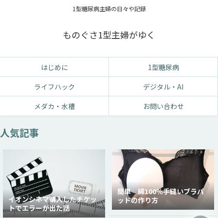
1型糖尿病主婦の日々や記録
ものぐさ1型主婦がゆく
はじめに
1型糖尿病
ライフハック
デジタル・AI
メダカ・水槽
お問い合わせ
人気記事
簡単 綿100％手縫いブラパ
イオンシネマ購入したチケッ
ッドの作り方
トでエラーが出た話