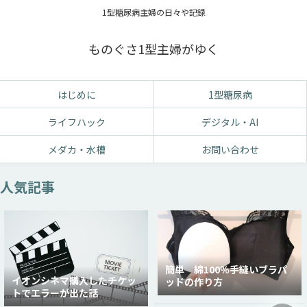
1型糖尿病主婦の日々や記録
ものぐさ1型主婦がゆく
はじめに
1型糖尿病
ライフハック
デジタル・AI
メダカ・水槽
お問い合わせ
人気記事
簡単 綿100％手縫いブラパ
イオンシネマ購入したチケッ
ッドの作り方
トでエラーが出た話