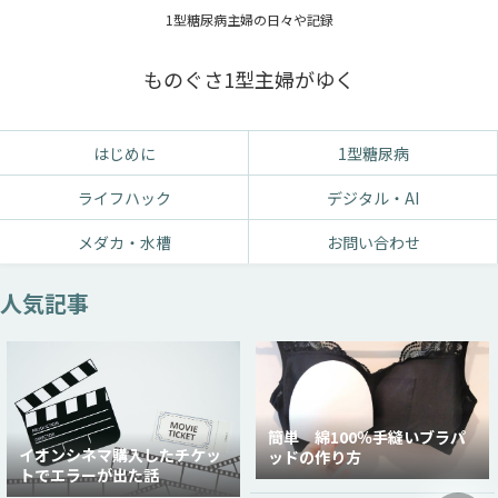
1型糖尿病主婦の日々や記録
ものぐさ1型主婦がゆく
はじめに
1型糖尿病
ライフハック
デジタル・AI
メダカ・水槽
お問い合わせ
人気記事
簡単 綿100％手縫いブラパ
イオンシネマ購入したチケッ
ッドの作り方
トでエラーが出た話