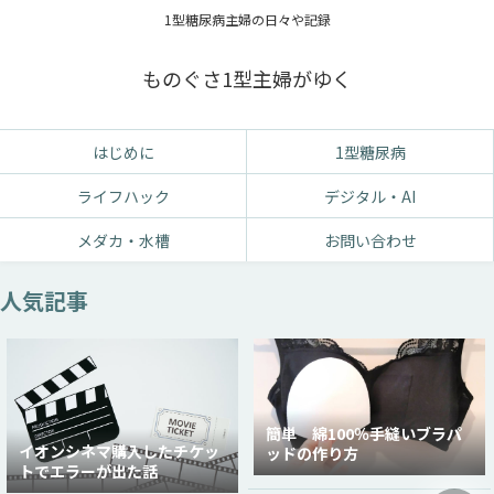
1型糖尿病主婦の日々や記録
ものぐさ1型主婦がゆく
はじめに
1型糖尿病
ライフハック
デジタル・AI
メダカ・水槽
お問い合わせ
人気記事
簡単 綿100％手縫いブラパ
イオンシネマ購入したチケッ
ッドの作り方
トでエラーが出た話