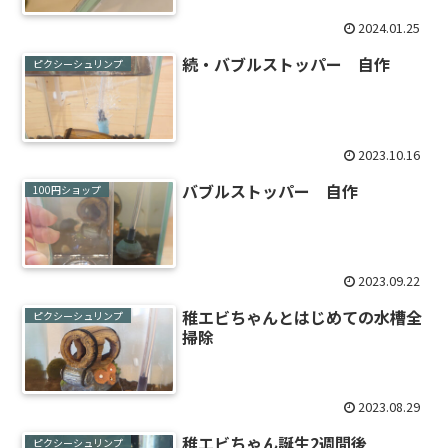
2024.01.25
続・バブルストッパー 自作
ピクシーシュリンプ
2023.10.16
バブルストッパー 自作
100円ショップ
2023.09.22
稚エビちゃんとはじめての水槽全
ピクシーシュリンプ
掃除
2023.08.29
稚エビちゃん誕生2週間後
ピクシーシュリンプ