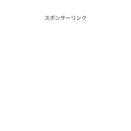
スポンサーリンク