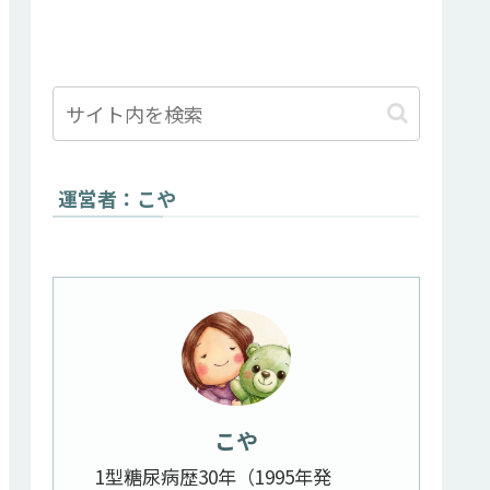
運営者：こや
こや
1型糖尿病歴30年（1995年発