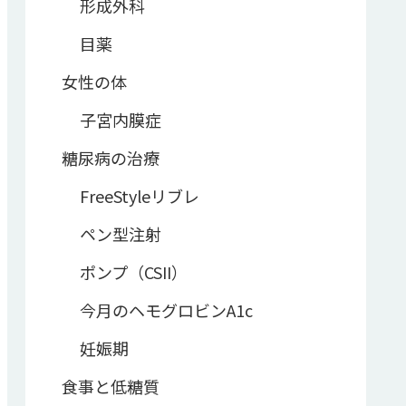
形成外科
目薬
女性の体
子宮内膜症
糖尿病の治療
FreeStyleリブレ
ペン型注射
ポンプ（CSII）
今月のヘモグロビンA1c
妊娠期
食事と低糖質