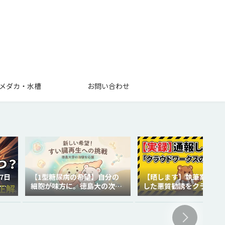
メダカ・水槽
お問い合わせ
7日
【1型糖尿病の希望】自分の
【晒します】執筆案件で
を
細胞が味方に。徳島大の次世
した悪質勧誘をクラウド
代再生医療
クスに通報しました。