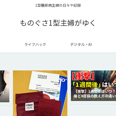
1型糖尿病主婦の日々や記録
ものぐさ1型主婦がゆく
ライフハック
デジタル・AI
【衝撃】1週間後はいつ？
ラパ
後と8日目の数え方の違い
徹底解説！