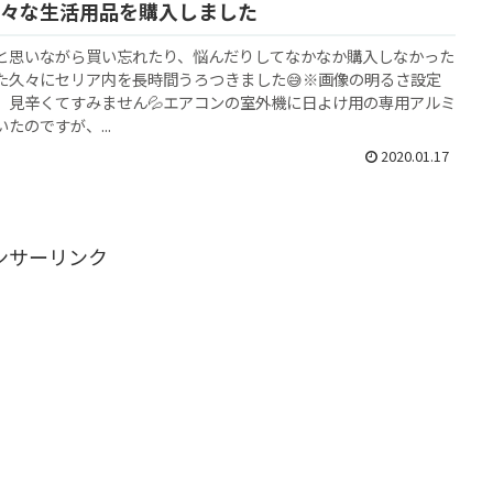
々な生活用品を購入しました
と思いながら買い忘れたり、悩んだりしてなかなか購入しなかった
た久々にセリア内を長時間うろつきました😅※画像の明るさ設定
、見辛くてすみません💦エアコンの室外機に日よけ用の専用アルミ
たのですが、...
2020.01.17
ンサーリンク