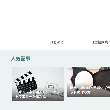
はじめに
1型糖尿病
人気記事
簡単 綿100％手縫いブ
イオンシネマ購入したチケッ
ッドの作り方
トでエラーが出た話