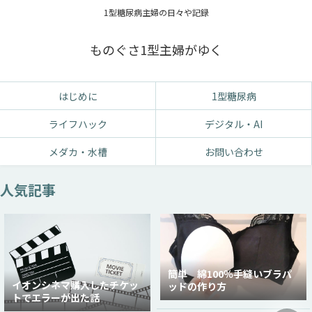
1型糖尿病主婦の日々や記録
ものぐさ1型主婦がゆく
はじめに
1型糖尿病
ライフハック
デジタル・AI
メダカ・水槽
お問い合わせ
人気記事
簡単 綿100％手縫いブラパ
イオンシネマ購入したチケッ
ッドの作り方
トでエラーが出た話