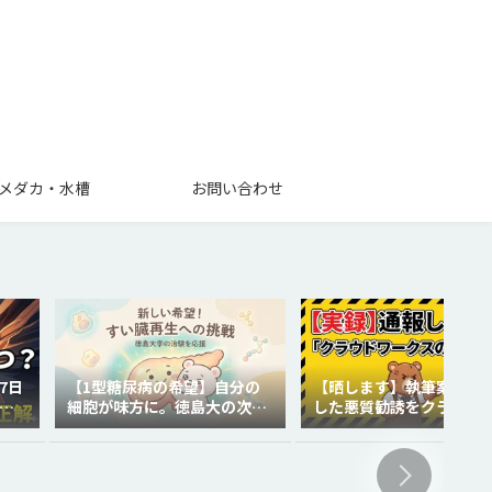
メダカ・水槽
お問い合わせ
7日
【1型糖尿病の希望】自分の
【晒します】執筆案件で
を
細胞が味方に。徳島大の次世
した悪質勧誘をクラウド
代再生医療
クスに通報しました。