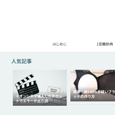
はじめに
1型糖尿病
人気記事
簡単 綿100％手縫いブ
イオンシネマ購入したチケッ
ッドの作り方
トでエラーが出た話