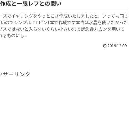
作成と一眼レフとの闘い
ーズでイヤリングをやっとこさ作成いたしましたと、いっても同じ
ないのでシンプルにTピン1本で作成です本当は水晶を使いたかった
グスではないと入らないくらい小さい穴で断念😅丸カンを用いて
るものにし...
2019.12.09
ンサーリンク