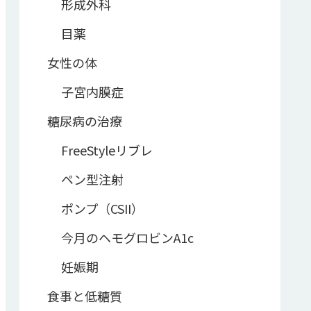
形成外科
目薬
女性の体
子宮内膜症
糖尿病の治療
FreeStyleリブレ
ペン型注射
ポンプ（CSII）
今月のヘモグロビンA1c
妊娠期
食事と低糖質