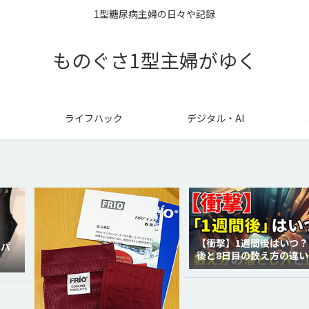
1型糖尿病主婦の日々や記録
ものぐさ1型主婦がゆく
ライフハック
デジタル・AI
【衝撃】1週間後はいつ？
ラパ
後と8日目の数え方の違い
徹底解説！