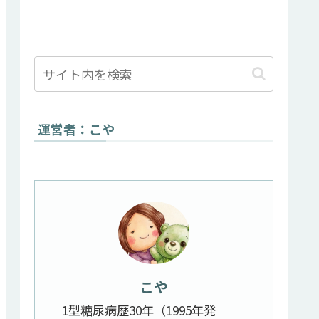
運営者：こや
こや
1型糖尿病歴30年（1995年発