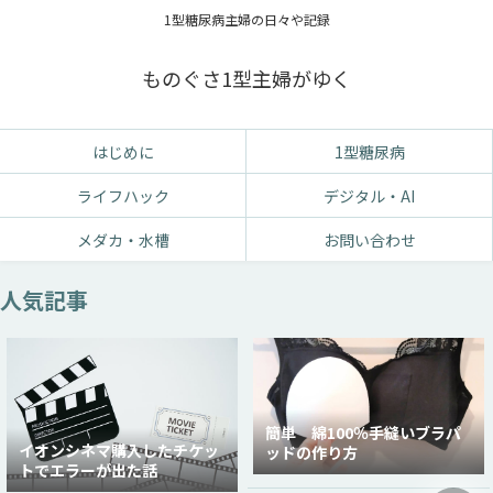
1型糖尿病主婦の日々や記録
ものぐさ1型主婦がゆく
はじめに
1型糖尿病
ライフハック
デジタル・AI
メダカ・水槽
お問い合わせ
人気記事
簡単 綿100％手縫いブラパ
イオンシネマ購入したチケッ
ッドの作り方
トでエラーが出た話