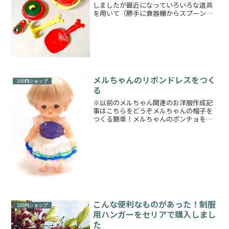
しましたが最近になっていろいろな道具
を用いて（勝手に食器棚からスプーン持
ち出したりして……）遊ぶようになりそ
ろそろ道具の使い方もいろいろわかって
きたみたいなのでおままごとの道具を増
やすことにしました前々か...
メルちゃんのリボンドレスをつく
100円ショップ
る
※以前のメルちゃん関連のお洋服作成記
事はこちらをどうぞメルちゃんの帽子を
つくる簡単！メルちゃんのポンチョをつ
くる～初心者のお裁縫～簡単！メルちゃ
んのタイツ作り方メルちゃんのかぼちゃ
パンツをつくるメルちゃんのパジャマを
つくるメルちゃんのパンツ...
こんな便利なものがあった！制服
100円ショップ
用ハンガーをセリアで購入しまし
た