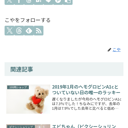
こやをフォローする
こや
関連記事
2019年1月のヘモグロビンA1cと
100円ショップ
ついていない日の唯一のラッキー
遅くなりましたが今月のヘモグロビンA1c
は7.3％でした！ちなみにですが、去年の
1月は7.9％でした去年と比べると低めに
済みました先月よりも0.4％も下がりやや
ほっとしましたが、そんな数字よりもそ
れよりもいろいろと病院側の手違いのよ
エビちゃん（ピクシーシュリン
うなもの...
ピクシーシュリンプ