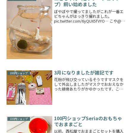
プ）飼い始めました
ぼやぼやで撮ってましたがこれが一番エ
ビちゃんがはっきり撮れました。
pic.twitter.com/6yQUX5fVYO— こや@ド
ラクエ11Sやってます
(@monogusaIDDM) June 4, 2022こや家
でなんと久々に生き物を...
3月になりましたが雑記です
100円ショップ
花粉が飛び交っているそうですマスクを
して外出しましたがマスクでおおえなか
った頬骨あたりがかゆかったです、こや
ですやはりマスクは偉大ですね最近
は……、100円ショップで買い物をしたこ
とばかりの話が多いですね！娘の希望で
セリアに行きましたまたし...
100円ショップSeriaのおもちゃ
100円ショップ
でおままごと
以前、西松屋でおままごとセットを購入