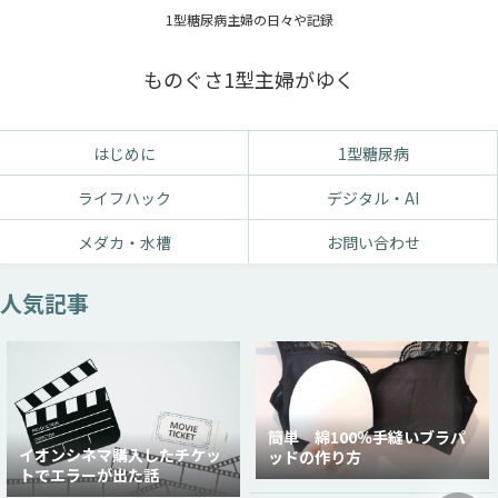
1型糖尿病主婦の日々や記録
ものぐさ1型主婦がゆく
はじめに
1型糖尿病
ライフハック
デジタル・AI
メダカ・水槽
お問い合わせ
人気記事
簡単 綿100％手縫いブラパ
イオンシネマ購入したチケッ
ッドの作り方
トでエラーが出た話