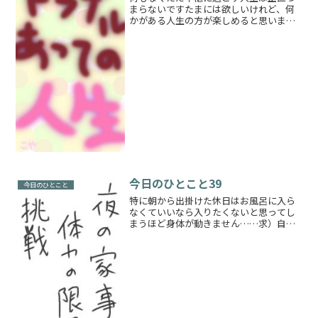
まらないですたまには欲しいけれど、何
かがある人生の方が楽しめると思います
そして文字がボヤけていることに特に意
味はございません
今日のひとこと39
今日のひとこと
特に朝から出掛けた休日はお風呂に入ら
なくていいなら入りたくないと思ってし
まうほど身体が動きません……求）自動
で体がキレイになるもの疲れていても動
かないといけないときに動くと頭がぐわ
んぐわんとなります痛いとまではいかな
いけど、あれは一体なんな...