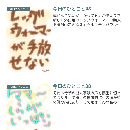
今日のひとこと48
今日のひとこと
歳かな？気温が上がっても足が冷えます
新しく外出用のレッグウォーマーの購入
を検討中足の冷えでもホルモンバランス
が悪くなるそうなので必需品になってし
まいました足首を温めよう
今日のひとこと38
今日のひとこと
それは今朝の出来事娘の爪を慎重に切っ
ておりまして椅子の位置的に私の頭が娘
の顔の前にありまして娘はそんな私の髪
の毛をわしゃわしゃしながら一言「（↑
画像）」白髪があることは存じておりま
すお嬢さまただどちらで「白髪」という
言葉を覚えたのでしょう？...