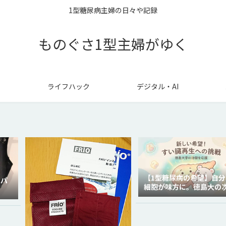
1型糖尿病主婦の日々や記録
ものぐさ1型主婦がゆく
ライフハック
デジタル・AI
【1型糖尿病の希望】自分
ラパ
細胞が味方に。徳島大の
代再生医療