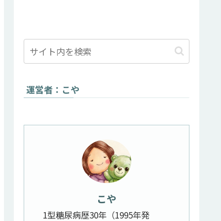
運営者：こや
こや
1型糖尿病歴30年（1995年発