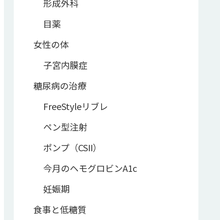
形成外科
目薬
女性の体
子宮内膜症
糖尿病の治療
FreeStyleリブレ
ペン型注射
ポンプ（CSII）
今月のヘモグロビンA1c
妊娠期
食事と低糖質