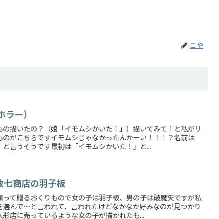
こや
ホラー）
もの描いたの？（娘「イモムシかいた！」）描いてみて！と私がリ
ものがこちらですイモムシじゃなかったんかーい！！！？名前は
と言うそうです最初は「イモムシかいた！」と...
政七商店の羽子板
願って贈るおくりもので女の子は羽子板、男の子は破魔矢ですが私
を選んで～と言われて、言われたけどなかなか好みなのが見つかり
形店に売っているような女の子が描かれたも...