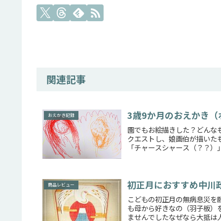
関連記事
3歳9か月のおえかき（
おえかき記録
園でもお絵描きした？どんな
クエストし、娘画伯が描いた
「チャースシャース（？？）」
初正月におすすめ中川
商品レビュー
こどもの初正月の無病息災を
も母から好きなの（羽子板）
ませんでしたなぜなら大抵は人