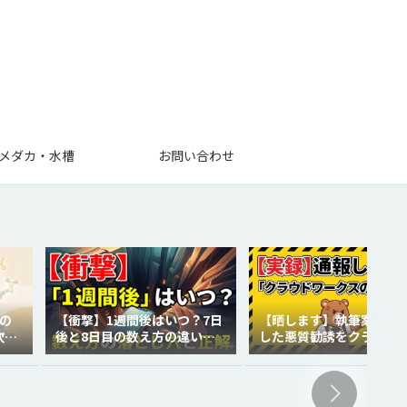
メダカ・水槽
お問い合わせ
の
【衝撃】1週間後はいつ？7日
【晒します】執筆案件で
次世
後と8日目の数え方の違いを
した悪質勧誘をクラウド
徹底解説！
クスに通報しました。