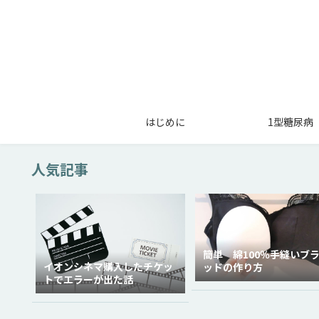
はじめに
1型糖尿病
人気記事
簡単 綿100％手縫いブ
イオンシネマ購入したチケッ
ッドの作り方
トでエラーが出た話